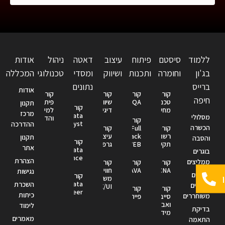
ללמוד
סיסטם
פיתוח
עיצוב
דאטה
ניהול
אודות
בג'ון
וחומרה
ותכנות
ושיווק
ומסדי
טכנולוגי
המכללה
ברייס
נתונים
אודות
קורס
קורס
קורס
קורס
חיפה
טכנאי
QA
שיווק
פיתוח
תקנון
קורס
מחשבים
דיגיטלי
למידה
מרכז
Data
מסלולי
והדרכה
קורס
Analyst
ההדרכה
הכשרה
קורס
Full
קורס
רשתות
Stack
עיצוב
תקנון
והסבה
קורס
תקשורת
WEB
גרפי
אתר
Data
בוגרים
Science
הצהרת
ממליצים
קורס
קורס
קורס
CCNA
JAVA
חווית
נגישות
קורסים
קורס
משתמש
Data
השכרת
לחיילים
UX/UI
קורס
קורס
Engineer
כיתות
משוחררים
סייבר
פייתון
ואבטחת
לימוד
בדיקת
מידע
מאמרים
התאמה