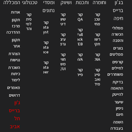
בג'ון
וחומרה
ותכנות
ושיווק
ומסדי
טכנולוגי
המכללה
ברייס
נתונים
אודות
קורס
קורס
קורס
קורס
חיפה
טכנאי
QA
שיווק
פיתוח
תקנון
קורס
מחשבים
דיגיטלי
למידה
מרכז
Data
מסלולי
והדרכה
קורס
Analyst
ההדרכה
הכשרה
קורס
Full
קורס
רשתות
Stack
עיצוב
תקנון
והסבה
קורס
תקשורת
WEB
גרפי
אתר
Data
בוגרים
Science
הצהרת
ממליצים
קורס
קורס
קורס
CCNA
JAVA
חווית
נגישות
קורסים
קורס
משתמש
Data
השכרת
לחיילים
UX/UI
קורס
קורס
Engineer
כיתות
משוחררים
סייבר
פייתון
ואבטחת
לימוד
בדיקת
מידע
מאמרים
התאמה
להייטק
דרושים
ג'ון
שיעור
ניסיון
ברייס
חינם
תל
השמה
אביב
בעבודה