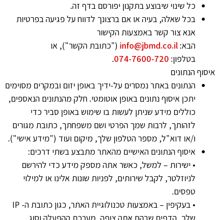
כל שינוי שיבוצע בתקנון יפורסם בדף זה.
בכל שאלה, בעיה או אם ברצונך לדווח על פגיעה בפרטיות
אנא צור קשר באמצעות הקישור
הבא:
info@jbmd.co.il
("כתובת הקשר"), או
בטלפון:
074-7600-720
.
איסוף הנתונים
הנתונים באתר נמסרים על-ידיך באופן יזום ובמקרים מסוימים
יתכן איסוף נתונים באופן אוטומטי. חלק מהנתונים הנאספים,
כוללים מידע שניתן לעשות בו שימוש באופן סביר כדי
לזהותך, לרבות שמך הפרטי ושם משפחתך, כתובת מגורים
ו/או דוא"ל, מספר הטלפון שלך, מיקום ועוד ("מידע אישי").
איסוף הנתונים האישיים מהאתר מתבצע בשתי דרכים:
• ישירות – למשל, כאשר אתה מספק מידע כדי להירשם
לניוזלטר, לקבל שירותים, לפניות שונות אלינו או למילוי
טפסים.
• בעקיפין – באמצעות טכנולוגיית האתר, כגון כתובת ה- IP
שלך, הדפים שבהם אתה צופה, מערכת ההפעלה וסוג