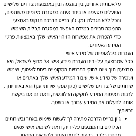
מלאכותית אחרים, בין בעצמה ובין באמצעות צדדים שלישיים
הפועלים מטעמה או ביחד איתה במסגרת מיזמים משותפים,
והכל ללא הגבלת זמן. ג'ון ברייס הדרכה תנקוט באמצעי
התממה סבירים במידת האפשר במסגרת תכלית השימוש
כדי להפחית את אפשרות הזיהוי האישי שלך באמצעות פרטי
המידע האמורים.
העברות בינלאומיות של מידע אישי
ככל שמבוצעת על-ידינו העברת מידע אישי אל מחוץ לישראל, היא
מבוצעת תוך ציות לחוקי הפרטיות המקומיים ביחס לאיסוף, שימוש
ושמירה של מידע אישי. עיבוד המידע האישי שלך באתרים או
שירותים של צדדים שלישיים (כגון ספקי שירותי ענן) הוא באחריותך,
לרבות תאימות המידע לחקיקה הרלוונטית, וזאת גם אם ביקשת
אותנו להעלות את המידע עבורך או בשמך.
זכויותיך
ג'ון ברייס הדרכה מתירה לך לעשות שימוש באתר ובשירותים
הכלולים בו המוצעים על-ידיה, וזאת לשימוש אישי שאינו
מסחרי בלבד, בכפוף לתנאי האתר ולהוראות התקנון.