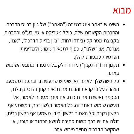
מבוא
השימוש באתר אינטרנט זה ("האתר") של ג'ון ברייס הדרכה
והחברות הקשורות שלה, כולל מטריקס אי.טי. בע"מ והחברות
בקבוצת מטריקס (ביחד ולחוד: "ג'ון ברייס הדרכה", "אנו",
אנחנו", או: "שלנו"), כפוף לתנאי השימוש ולמדיניות
הפרטיות כמפורט להלן.
תקנון זה ("התקנון") מהווה חלק בלתי נפרד מתנאי השימוש
באתר.
כל גישה שלך לאתר ו/או שימוש שתעשה בו ובתכניו משמעם
הצהרה על כי קראת והבנת את תנאי תקנון זה וכי קיבלת,
הסכמת ואישרת את תוכנם. אם אינך מסכים לאמור, אל
תעשה שימוש באתר זה. כל האמור בלשון זכר, במשמע אף
בלשון נקבה וכל האמור בלשון יחיד, משמעו אף בלשון רבים,
זולת אם יש בכך משום סתירה לנושא הכתוב או תוכנו, או
שהקשר הדברים מחייב פירוש אחר.