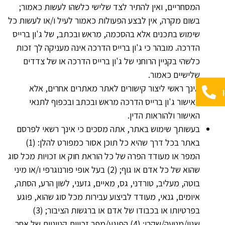
המסחריים, ואין להתיר לצד שלישי כלשהו לעשות כאמור;
בשום מקרה, אין לבצע הפעולות כאמור לעיל ו/או לעשות כל
שימוש בתכנים אלא בהסכמה, מראש ובכתב, של ג'ון ברייס
הדרכה. מובהר כי ג'ון ברייס הדרכה אינה מעניקה לך זכות
כלשהי בקניין הרוחני של ג'ון ברייס הדרכה או של צדדים
שלישיים כאמור.
אינך ראשי ליצור קישורים לאתר מאתרים אחרים, אלא
באישור ג'ון ברייס הדרכה מראש ובכתב ובכפוף לתנאי
האישור ולהוראות הדין.
בעשותך שימוש באתר, אתה מסכים כי אינך רשאי לפרסם
באתר בכל דרך שהיא כל תוכן אסור כמפורט להלן: (1)
המפר או מעודד הפרה של כל הוראת חוק או זכויות מכל סוג
שהוא של כל אדם או גוף; (2) בעל אופי פורנוגרפי ו/או מיני
בוטה, מעליב, טורדני, גס, מאיים, גזעני, לשון הרע, הסתה,
איומים, גנאי, מעודד לביצוע עבירות מכל סוג שהוא, פוגע
בפרטיותו או בכבודו של אדם או ברגשות הציבור; (3)
שגוי/מטעה/שקרי; (4) הפוגע/מפר זכויות קנייניות של אחר,