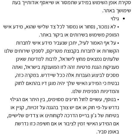
סקירת אופן השימוש במידע שתמסור או שייאסף אודותייך בעת
שימושך באתר.
גילוי
• לא נמכור, נסחור או נמסור לכל צד שלישי שהוא, מידע אישי
המופק משימוש בשירותים או ביקור באתר.
• על אף האמור לעיל, יתכן שנעביר מידע אישי לחברות
הקשורות או לחברות בקבוצת מטריקס, לספקי שירותים שלנו
שלעתים נמצאים מחוץ לישראל, לרבות למדינות שאינן
מעניקות הגנת פרטיות זהה לזו המוענקת בישראל, ואתה
מסכים לביצוע העברות אלה ככל שיידרש. במקרה כזה,
נבטיח כי המידע האישי שלך יהיה מוגן דיו בהתאם לחוק
והמדיניות הפנימית שלנו.
• בנוסף, עשויים לחול חריגים מסוימים, בין היתר אם הגילוי
נדרש על-פי חוק או אם יש צורך בהגנה על זכויות, קניין או
בטיחות של ג'ון ברייס הדרכה לקוחותינו או צדדים שלישיים,
אם המידע האישי זמין לציבור או אם חשיפה כזו נדרשת
באופן סביר.