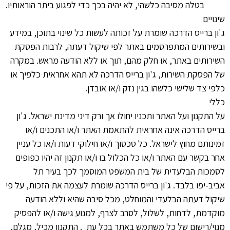
בטלה מסיבה כלשהי, לא יהיה בכך כדי לפגוע ביתר הוראותיו.
שינויים
ג'ון ברייס הדרכה שומרת על זכותה לעשות כל שינוי בתוכן, במידע
ובשירותים המתפרסמים באתר לפי שיקול דעתה, לרבות הפסקת
השירותים באתר, או חלק מהם, תוך או ללא הודעה מראש. במקרה
של הפסקת השירות, ג'ון ברייס הדרכה לא תהא אחראית כלפיך או
כלפי צד שלישי כלשהו בגין נזק ו/או אובדן.
כללי
על התקנון ועל האתר ותכניו יחולו אך ורק דיני מדינת ישראל. ג'ון
ברייס הדרכה אינה אחראית להתאמת האתר ו/או התכנים ו/או
זמינותם מחוץ לישראל. כל סכסוך ו/או חילוקי דעות ו/או כל עניין
אחר בקשר עם האתר ו/או כל הכלול בו ו/או תקנון זה יהיו כפופים
לסמכות הבלעדית של בית המשפט המוסמך לכך בעיר תל
אביב-יפו בלבד. ג'ון ברייס הדרכה שומרת לעצמה את הזכות, על פי
שיקול דעתה הבלעדי והמוחלט, מכל סיבה שהיא וללא הודעה
מוקדמת, לדחות, לשלול, לסרב לצרף, למנוע גישה ו/או להפסיק
מנוי/רישום של כל משתמש באתר בכל עת . התקנון מכיל, מגלם,