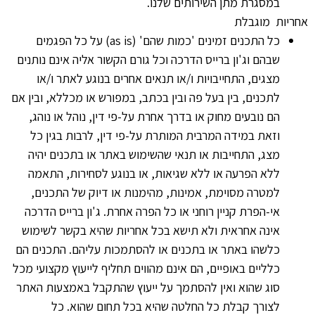
במסגרת מתן השירותים שלנו.
אחריות מוגבלת
כל התכנים זמינים 'כמות שהם' (as is) על כל הפגמים
שבהם וג'ון ברייס הדרכה וכל גורם הקשור אליה אינם נותנים
מצגים, התחייבויות ו/או תנאים אחרים בנוגע לאתר ו/או
לתכנים, בין בעל פה ובין בכתב, במפורש או מכללא, ובין אם
הם נובעים מחוק או בדרך אחרת על-פי דין, נוהל או נוהג,
וזאת במידה המרבית המותרת על-פי דין, לרבות בגין כל
מצג, התחייבות או תנאי שהשימוש באתר או בתכנים יהיה
ללא הפרעה או ללא שגיאות, או בנוגע לסחירות, התאמה
למטרה מסוימת, אמינות, מהימנות או דיוק של התכנים,
אי-הפרת קניין רוחני או כל הפרה אחרת. ג'ון ברייס הדרכה
אינה אחראית ולא תישא בכל אחריות שהיא בקשר לשימוש
כלשהו באתר או בתכנים או להסתמכות עליהם. התכנים הם
כלליים באופיים, הם אינם מהווים תחליף לייעוץ מקצועי מכל
סוג שהוא ואין להסתמך על ייעוץ שהתקבל באמצעות האתר
לצורך קבלת כל החלטה שהיא בכל תחום שהוא. כל