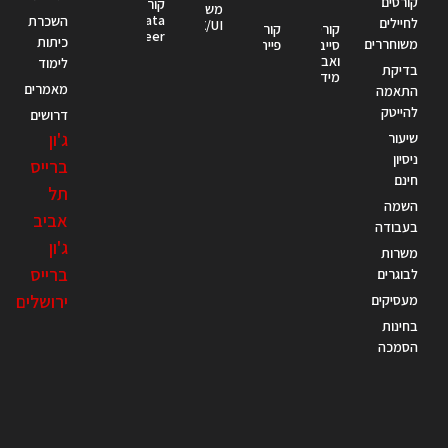
קורסים
קורס
משתמש
Data
השכרת
לחיילים
UX/UI
קורס
קורס
Engineer
כיתות
משוחררים
סייבר
פייתון
ואבטחת
לימוד
בדיקת
מידע
מאמרים
התאמה
להייטק
דרושים
ג'ון
שיעור
ניסיון
ברייס
חינם
תל
השמה
אביב
בעבודה
ג'ון
משרות
ברייס
לבוגרים
ירושלים
מעסיקים
בחינות
הסמכה