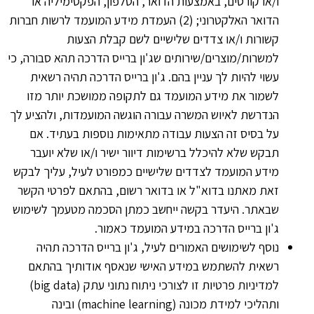
ו/או קורסים, באמצעות הדואר, הטלפון, הפקסימיליה או
הדואר האלקטרוני; (2) העמדת מידע המועמד לרשות חברות
קשורות ו/או צדדים שלישיים לשם קבלת הצעות
למשרות/מוצרים/שירותים שג'ון ברייס הדרכה תהא סבורה, כי
עשוי להיות לך עניין בהם. ג'ון ברייס הדרכה תהיה רשאית
לשמור את מידע המועמד גם לתקופה ממושכת יותר מזו
הנדרשת לאיוש המשרה עבורה הוגשה המועמדות, ולהציע לך
על בסיס זה הצעות עבודה מתאימות נוספות בעתיד. אם
תבקש שלא להיכלל ברשימות דיוור ישיר ו/או שלא יועבר
מידע המועמד לצדדים שלישיים כמפורט לעיל, עליך לבקש
זאת מאתנו בדוא"ל או בדואר רשום, בהתאם לפרטי הקשר
שבאתר. היעדר בקשה ייחשב כמתן הסכמה מטעמך לשימוש
ג'ון ברייס הדרכה במידע המועמד כאמור.
נוסף לשימושים האמורים לעיל, ג'ון ברייס הדרכה תהיה
רשאית להשתמש במידע האישי שנאסף אודותיך בהתאם
למדיניות פרטיות זו לצורכי ניתוח נתוני עתק (big data)
ותהליכי למידת מכונה (machine learning) ובינה