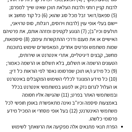
לרבות קניין רוחני ולרבות העלאת תוכן שאינו שייך למפרם;
(5) ספאם/דואר זבל מכל סוג שהוא; (6) כל קוד מחשב או
יישום בעלי אופי עוין (לרבות וירוסים, רוגלות, סוס טרויאני,
תולעים וכיו"ב); (7) הנוגע לקטינים ומזהה אותם, את פרטיהם
האישיים או את מענם ודרכי ההתקשרות עימם; (8) סיסמאות,
שמות משתמש ופרטים אחרים, המאפשרים שימוש בתוכנות
מחשב, קבצים דיגיטליים, אתרי אינטרנט או שירותים,
הטעונים הרשמה או תשלום, בלא תשלום או הרשמה כאמור;
(9) כל מידע ו/או תוכן שפרסומו נאסר לפי הוראות כל דין;
(10) כל מידע המנוגד לכללי השימוש המקובלים באינטרנט
או העלול לגרום נזק או לפגוע במשתמשי אינטרנט בכלל
ובמשתמשי האתר בפרט; (11) שהגישה אליו חסומה
באמצעות סיסמה וכיו"ב ואינה מתאפשרת באופן חופשי לכל
משתמשי האינטרנט; (12) בעל אופי מסחרי או המכיל מידע
פרסומי כלשהו.
הפרת תנאי מתנאים אלה מפקיעה את הרשאתך לשימוש