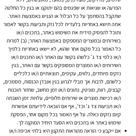
הפרעה או שגיאות או שפגמים בהם יתוקנו או בגין כל החלטה
שתקבל בהסתמך על כל הכלול או הנגיש באמצעות האתר.
אתה תישא באחריות בלעדית לכל נזק ותביעות בקשר לאמור
ותוכל להפסיק מידית את השימוש באתר, בתכנים ו/או
בשירותים ובמוצרים המספקים באמצעות האתר; (ב) למרות
כל האמור בכל מקום אחר שהוא, לא יישאו באחריות כלפיך
ו/או כלפי צד ג' כלשהו בקשר עם האתר ו/או התכנים ו/או
השירותים ו/או המוצרים המסופקים בקשר עם האתר, בגין
נזקים מיוחדים, נלווים, עקיפים, תוצאתיים ו/או כלכליים
כלשהם, לרבות אך מבלי לגרוע בגין אובדן הכנסות, מסמכים,
קבצים, רווח, מוניטין, נתונים ו/או זמן מחשב, שחזור תוכנות
ו/או רכישת מוצרים או שירותים חלופיים, עלויות זמן השבתה
ו/או תביעות צד ג' וכד', אף אם הובאה לידיעתם אפשרות
קיום נזקים כאלה. על אף האמור בכל מקום אחר, הפסקת
שימוש באתר או בתכנים היא הסעד היחיד המוקנה לך.
אם ייקבע כי הוראה מהוראות התקנון היא בלתי אכיפה ו/או