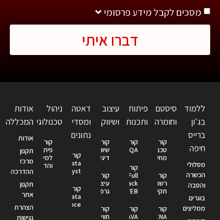
מסכים לקבל מידע פרסומי
דברו איתי
ללמוד
סיסטם
פיתוח
עיצוב
דאטה
ניהול
אודות
בג'ון
וחומרה
ותכנות
ושיווק
ומסדי
טכנולוגי
המכללה
ברייס
נתונים
אודות
קורס
קורס
קורס
קורס
חיפה
טכנאי
QA
שיווק
פיתוח
תקנון
קורס
מחשבים
דיגיטלי
למידה
מרכז
Data
מסלולי
והדרכה
קורס
Analyst
ההדרכה
הכשרה
קורס
Full
קורס
רשתות
Stack
עיצוב
תקנון
והסבה
קורס
תקשורת
WEB
גרפי
אתר
Data
בוגרים
Science
הצהרת
ממליצים
קורס
קורס
קורס
CCNA
JAVA
חווית
נגישות