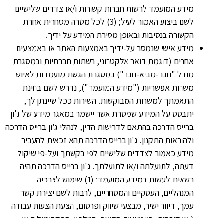
מידע המועמד לרשות חברות קשורות ו/או צדדים שלישיים
לשם ביצוע האמור לעיל; (3) לכל מטרה מסחרית אחרת
הקשורה בנסיבות ובאופן מסירת המידע על ידיך.
מידע אישי שנמסר על-ידיך באמצעות האתר או באמצעים
אחרים (דוגמת דואר אלקטרוני, רשתות חברתיות ובמסגרת
מודל "חבר-מביא-חבר") במסגרת הגשת מועמדות לאיוש
משרות אפשריות ("מידע המועמד"), נדרש לשם בחינת
התאמתך למשרות המבוקשות. השירות ככל שיינתן לך,
יתבסס על המידע שמסרת אשר יישמר במאגר מידע של ג'ון
ברייס הדרכה בהתאם לדרישות הדין, לנהלי ג'ון ברייס הדרכה
ולהוראות התקנון. ג'ון ברייס הדרכה תהא זכאית להעביר
מידע כאמור לצדדים שלישיים לפי בקשתך ועל-פי שיקול
דעתה, לתועלתה ו/או לתועלתך. ג'ון ברייס הדרכה תהיה
רשאית לעשות במידע המועמד: (1) שימוש לצרכיה
המנהליים, העסקיים והמסחריים, לרבות לשם יצירת קשר
עמך, דיוור ישיר, מבצעי שיווק ופרסום, הצעת הצעות עבודה