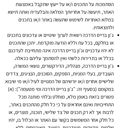
הסתמכות על התכנים ו/או על ייעוץ שתקבל באמצעות
האתר, תיעשה על אחריותך המלאה והבלעדית ואתה תישא
במלוא האחריות לשימוש שתעשה באתר ו/או בתכנים
ולתוצאותיו.
ג'ון ברייס הדרכה רשאית לערוך שינויים או עדכונים בתכנים
או בחלקם, בכל עת וללא הודעה מוקדמת. יתכן שהתכנים
לא יהיו עדכניים וג'ון ברייס הדרכה אינה מתחייבת לעדכנם
בכלל או בתדירות כלשהי ואין להסתמך עליהם ככאלה.
ג'ון ברייס הדרכה, מנהליה, הדירקטורים, נושאי המשרה,
העובדים, בעלי המניות, הספקים, הסוכנים, הנציגים, צדדים
שלישיים אחרים ו/או יורשיהם של המנויים לעיל ו/או מי שיבוא
במקומם (בסעיף זה: "ג'ון ברייס הדרכה ומי מטעמה"): (א)
פטורים בזאת באופן מלא, מוחלט ובלתי מותנה מכל
התחייבויות ואינם אחראים על כי כל חלק מהתכנים באתר,
לרבות אך לא רק תכנים של צד שלישי, תוכנה, מוצרים, או
כל חלק אחר המשמשים בקשר עם האתר או הכלול בו, יהיו
שלמים, מדויקים, מעודכנים, במועד, מאובטחים, ללא