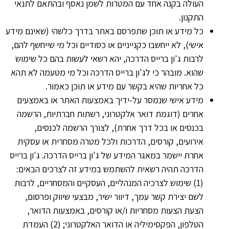
העולה בקנה אחד עם המטרות לשמן נאסף ובהתאם לתנאי
התקנון.
כל מידע או תוכן שתפרסם באתר בדרך כלשהי (שאינם מידע
אישי), לא ייחשבו כקנייניים או כסודיים וכל מי שייחשף להם,
לרבות ג'ון ברייס הדרכה, יהא רשאי לעשות בהם כל שימוש
שהוא. מובהר כי לג'ון ברייס הדרכה וכל מי מטעמה לא תהא
כל אחריות שהיא בקשר עם מידע או תוכן כאמור.
מידע אישי שנמסר על-ידיך באמצעות האתר או באמצעים
אחרים (דוגמת דואר אלקטרוני, רשתות חברתיות, הרשמה
בכנסים או בכל דרך אחרת), לצורך הרשמה לכנסים,
אירועים, קורסים, הדרכות ולכל מטרה מסחרית או עסקית
אחרת יישמר במאגר המידע של ג'ון ברייס הדרכה. ג'ון ברייס
הדרכה תהיה רשאית להשתמש במידע זה לצרכים הבאים:
(1) שימוש לצרכיה המנהליים, העסקיים והמסחריים, לרבות
לשם יצירת קשר עמך, דיוור ישיר, מבצעי שיווק ופרסום,
הצעת הצעות מסחריות ו/או קורסים, באמצעות הדואר,
הטלפון, הפקסימיליה או הדואר האלקטרוני; (2) העמדת