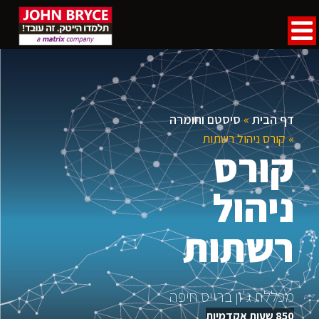
דף הבית
»
סיסטם וחומרה
»
קורס ניהול רשתות
קורס
ניהול
רשתות
מכללת ג'ון ברייס חיפה
850 שעות אקדמיות