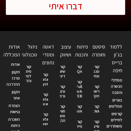
דברו איתי
ללמוד
סיסטם
פיתוח
עיצוב
דאטה
ניהול
אודות
בג'ון
וחומרה
ותכנות
ושיווק
ומסדי
טכנולוגי
המכללה
ברייס
נתונים
אודות
קורס
קורס
קורס
קורס
חיפה
טכנאי
QA
שיווק
פיתוח
תקנון
קורס
מחשבים
דיגיטלי
למידה
מרכז
Data
מסלולי
והדרכה
קורס
Analyst
ההדרכה
הכשרה
קורס
Full
קורס
רשתות
Stack
עיצוב
תקנון
והסבה
קורס
תקשורת
WEB
גרפי
אתר
Data
בוגרים
Science
הצהרת
ממליצים
קורס
קורס
קורס
CCNA
JAVA
חווית
נגישות
קורסים
קורס
משתמש
Data
השכרת
לחיילים
UX/UI
קורס
קורס
Engineer
כיתות
משוחררים
סייבר
פייתון
ואבטחת