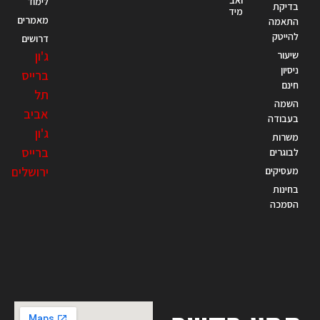
לימוד
בדיקת
מידע
מאמרים
התאמה
להייטק
דרושים
ג'ון
שיעור
ניסיון
ברייס
חינם
תל
השמה
אביב
בעבודה
ג'ון
משרות
ברייס
לבוגרים
ירושלים
מעסיקים
בחינות
הסמכה