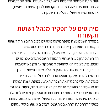
ועוד. התחום מספק הזדמנות להשתלב בארגונים שונים המסתמכים
על פתרונות ענן וניהול רשתות מתקדמות לצורך שיפור הביצועים,
אבטחת המידע וייעול התהליכים העסקיים.
מיתוסים על תפקיד מנהל רשתות
תקשורת
במהלך השנים נוצרו מספר מיתוסים שגויים סביב תחום ניהול רשתות
תקשורת ותשתיות ענן. אחד המיתוסים הנפוצים הוא שמדובר
בעבודה מונוטונית, בעוד שבפועל, התחום מציע סביבה דינאמית
הדורשת פתרון בעיות יצירתי והתמודדות עם אתגרים טכנולוגיים
שונים. מיתוס נוסף הוא שהתפקיד מתמקד אך ורק באוריינטציה
טכנית, אך האמת שונה לחלוטין. מנהלי רשתות ותשתיות בענן
נדרשים להבנה עסקית ואסטרטגית, לצד יכולות ניהול וראייה
מערכתית, כדי להבטיח את הצלחת הארגון. בנוסף, ישנה תפיסה
שגויה שמדובר בתפקיד הנחוץ רק בארגונים גדולים, בעוד שבפועל
גם עסקים בינוניים המאמצים פתרונות מבוססי ענן זקוקים למנהלים
מיומנים שידעו להתמודד עם ניהול ותפעול רשתות מורכבות. התחום
ממשיך להתפתח ולהתאים את עצמו לצרכים משתנים של עסקים