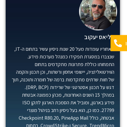
אליאס יעקוב
מאחוריו עומדות מעל 20 שנות ניסיון עשיר בתחום ה-IT,
שנצברו במסגרת תפקידו כמנהל מערכות מידע.
התמחותו כוללת פתרונות מתקדמים בתחום
הווירטואליזציה, יישומי אחסון ורשתות, וכן תכנון והקמה
של חוות שרתים מתקדמות ברמה של חומרה ותוכנה, תוך
דגש על תכנון אסטרטגי של שרידות (DRP, BCP).
במהלך 15 השנים האחרונות, מכהן כממונה אבטחת
מידע בארגון, ומוביל את הסמכת הארגון לתקן ISO
27799. כמו כן, הוא בעל ניסיון רחב בניהול מוצרי
אבטחה, כולל Checkpoint R80.20, PineApp Mail
Secure, TrendMicro ו-CrowdStrike. בתחום