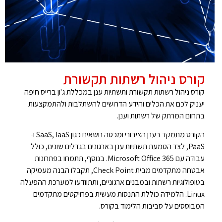
קורס ניהול רשתות תקשורת
קורס ניהול רשתות תקשורת ותשתיות ענן במכללת ג'ון ברייס חיפה
יעניק לכם את הכלים והידע הדרושים להשתלבות ולהתמקצעות
בתחום המרתק של רשתות וענן.
הקורס מתמקד בענן הציבורי ומכסה נושאים כגון SaaS, IaaS ו-
PaaS, לצד הטמעת תשתיות ענן בארגונים בגדלים שונים, כולל
עבודה עם Microsoft Office 365. בנוסף, תתמחו בפתרונות
אבטחה מתקדמים מבית Check Point, תקבלו הבנה מעמיקה
בטופולוגיות רשתות ובמבנים ארגוניים, ותתוודעו למערכת ההפעלה
Linux. הלמידה כוללת התנסות מעשית בפרויקטים מתקדמים
המבוססים על סביבות הלימוד בקורס.