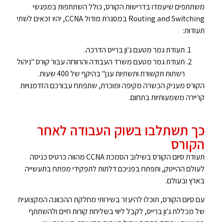
משתתפים שיעמדו בדרישות הקורס, כולל השתתפות במפגשי
Routing and Switching במסגרת מודול CCNA, יהיו זכאים לשתי
תעודות:
תעודת גמר מטעם ג'ון ברייס הדרכה.
תעודת גמר מטעם משרד העבודה והרווחה עבור קורס "ניהול
רשתות תקשורת ותשתיות ענן" בהיקף של 400 שעות.
הקורס מעניק הכשרה מקיפה ומוכרת, שתפתח עבורכם הזדמנויות
קריירה משמעותיות בתחום.
כך תשתלבו בשוק העבודה לאחר
הקורס
תעודת סיום הקורס בשילוב הסמכת CCNA מהווה כרטיס כניסה
לעולם ההייטק, ותפתח בפניכם דלתות לתפקידי מפתח בתעשייה
בארץ ובעולם.
עם סיום הקורס, תוכלו להיעזר בשירותי מחלקת ההכוונה המקצועית
של מכללת ג'ון ברייס, לקבל ליווי בשליחת קורות חיים ולהשתתף