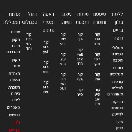
ללמוד
סיסטם
פיתוח
עיצוב
דאטה
ניהול
אודות
בג'ון
וחומרה
ותכנות
ושיווק
ומסדי
טכנולוגי
המכללה
ברייס
נתונים
אודות
קורס
קורס
קורס
קורס
חיפה
טכנאי
QA
שיווק
פיתוח
תקנון
קורס
מחשבים
דיגיטלי
למידה
מרכז
Data
מסלולי
והדרכה
קורס
Analyst
ההדרכה
הכשרה
קורס
Full
קורס
רשתות
Stack
עיצוב
תקנון
והסבה
קורס
תקשורת
WEB
גרפי
אתר
Data
בוגרים
Science
הצהרת
ממליצים
קורס
קורס
קורס
CCNA
JAVA
חווית
נגישות
קורסים
קורס
משתמש
Data
השכרת
לחיילים
UX/UI
קורס
קורס
Engineer
כיתות
משוחררים
סייבר
פייתון
ואבטחת
לימוד
בדיקת
מידע
מאמרים
התאמה
להייטק
דרושים
ג'ון
שיעור
ניסיון
ברייס