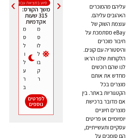
סיוע במציאת עבודה
עליהם מהמוכרים
משך הקורס:
האהובים עליהם.
315 שעות
אקדמיות
עוצמת השוק של
מ
מ
eBay מסתמכת על
ס
ס
חיבור מוכרים
לו
ל
והיסטוריה עם קונים.
ל
ו
הלקוחות שלנו הראו
בו
ל
לנו שהם רוכשים
ק
ע
מחדש את אותם
ר
ר
מוצרים בכל
ב
הקטגוריות באתר. בין
לפרטים
אם מדובר ברכישת
נוספים
מוצרים חיוניים
יומיומיים או פריטים
עסקיים ותעשייתיים,
הם סומכים על