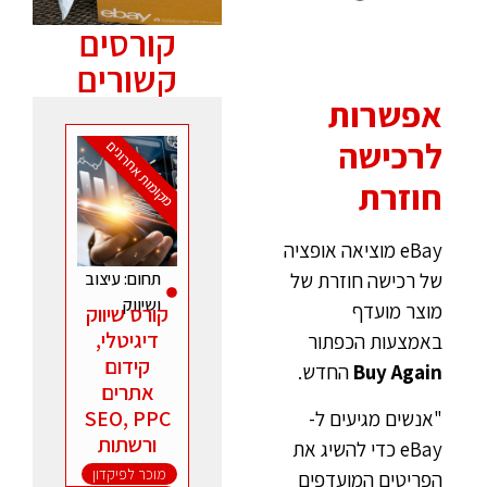
קורסים
קשורים
אפשרות
לרכישה
מקומות אחרונים
חוזרת
eBay מוציאה אופציה
תחום:
עיצוב
של רכישה חוזרת של
ושיווק
מוצר מועדף
קורס שיווק
דיגיטלי,
באמצעות הכפתור
קידום
Buy Again
החדש.
אתרים
SEO, PPC
"אנשים מגיעים ל-
ורשתות
eBay כדי להשיג את
חברתיות
מוכר לפיקדון
,
הפריטים המועדפים