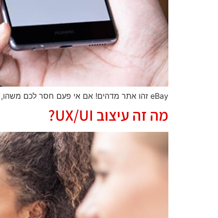
eBay זהו אתר מדהים! אם אי פעם חסר לכם משהו, מישהו באיביי מוכר את זה.
מה זה עיצוב UX/UI?