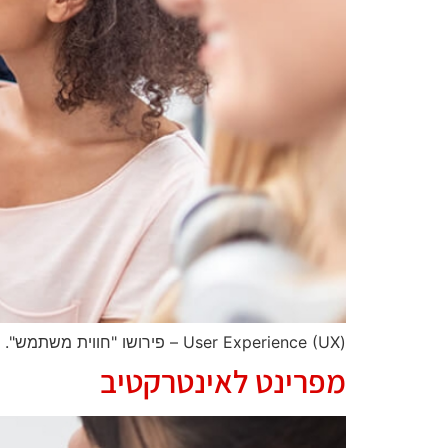
(User Experience (UX – פירושו "חווית משתמש". במובן רחב יותר, מושג זה כולל את כל החוויה שמשתמש מקבל כאשר הוא מתקשר עם האתר או האפליקציה.
מפרינט לאינטרקטיב